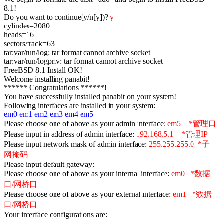
8.1!
Do you want to continue(y/n[y])?
y
cylindes=2080
heads=16
sectors/track=63
tar:var/run/log: tar format cannot archive socket
tar:var/run/logpriv: tar format cannot archive socket
FreeBSD 8.1 Install OK!
Welcome installing panabit!
****** Congratulations ******!
You have successfully installed panabit on your system!
Following interfaces are installed in your system:
em0 em1 em2 em3 em4 em5
Please choose one of above as your admin interface:
em5 *管理口
Please input in address of admin interface:
192.168.5.1 *管理
IP
Please input network mask of admin interface:
255.255.255.0 *子
网掩码
Please input default gateway:
Please choose one of above as your internal interface:
em0 *数据
口
/
网桥口
Please choose one of above as your external interface:
em1 *数据
口
/
网桥口
Your interface configurations are: