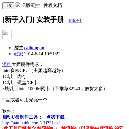
旧版流控 - 教程文档
回复
[新手入门] 安装手册
只看楼主
楼主
caihongan
收藏
2014-6-14 19:51:22
流控
大师硬件需求：
Intel
多核
CPU
（主频越高越好）
1G
以上内存
1G
以上硬盘
/CF
卡
3
块以上
Intel 1000M
网卡（不推荐
82540
，假货太多）
U
盘或者可用光驱一个
软件：
启动
U
盘制作工具：
点我下载
http://pan.baidu.com/s/1i33LaxJ
(此工具已经包含 纯流控8.0、纯流控8.1以及路由版流控 的安