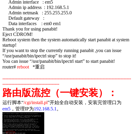
Admin interface : em5
Admin ip address : 192.168.5.1
Admin netmask : 255.255.255.0
Default gateway :
Data interfaces : em0 em1
Thank you for using panabit!
Eject CDROM!
Reboot system then the system automatically start panabit at system
startup!
If you want to stop the currently running panabit ,you can issue
“/usr/panabit/bin/ipectrl stop” to stop it!
You can issue “/usr/panabit/bin/ipectrl start” to start panabit!
router#
reboot
*重启
--------------------------------------------------------------------------------------
--------------------------------------
路由版流控（一键安装）：
运行脚本“
/
cgi/install.pl
”开始全自动安装，安装完管理口为
em5
，管理
IP
为
192.168.5.1
。