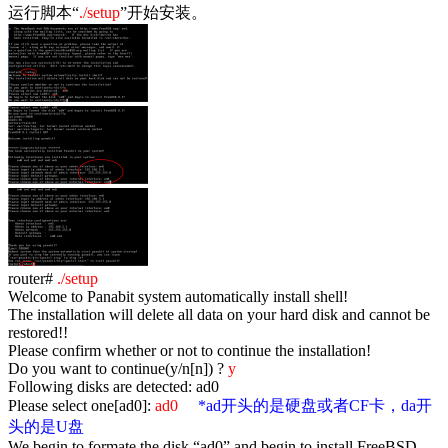
运行脚本“
.
/setup
”开始安装。
router#
./setup
Welcome to Panabit system automatically install shell!
The installation will delete all data on your hard disk and cannot be
restored!!
Please confirm whether or not to continue the installation!
Do you want to continue(y/n[n]) ?
y
Following disks are detected: ad0
Please select one[ad0]:
ad0
*ad
开头的是硬盘或者
CF
卡，
da
开
头的是
U
盘
We begin to formate the disk “ad0” and begin to install FreeBSD