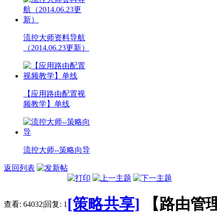
流控大师资料导航
（2014.06.23更新）
【应用路由配置视
频教学】单线
流控大师--策略向导
返回列表
[策略共享]
【路由管理
查看:
64032
|
回复:
1