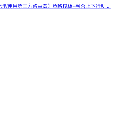
理/使用第三方路由器】策略模板--融合上下行动 ...