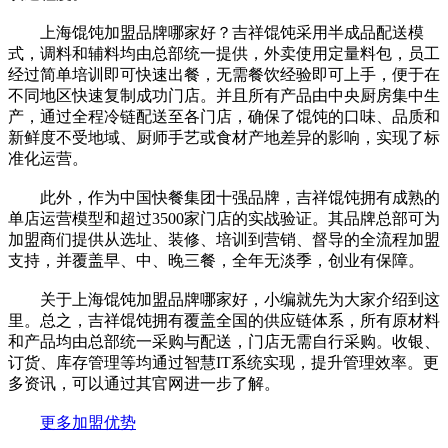
上海馄饨加盟品牌哪家好？吉祥馄饨采用半成品配送模
式，调料和辅料均由总部统一提供，外卖使用定量料包，员工
经过简单培训即可快速出餐，无需餐饮经验即可上手，便于在
不同地区快速复制成功门店。‌并且所有产品由中央厨房集中生
产，通过全程冷链配送至各门店，确保了馄饨的口味、品质和
新鲜度不受地域、厨师手艺或食材产地差异的影响，实现了标
准化运营。
此外，作为中国快餐集团十强品牌，吉祥馄饨拥有成熟的
单店运营模型和超过3500家门店的实战验证。其品牌总部可为
加盟商们提供从选址、装修、培训到营销、督导的全流程加盟
支持，并覆盖早、中、晚三餐，全年无淡季，创业有保障。
关于上海馄饨加盟品牌哪家好，小编就先为大家介绍到这
里。总之，吉祥馄饨拥有覆盖全国的供应链体系，所有原材料
和产品均由总部统一采购与配送，门店无需自行采购。收银、
订货、库存管理等均通过智慧IT系统实现，提升管理效率。更
多资讯，可以通过其官网进一步了解。‌‌‌
更多加盟优势