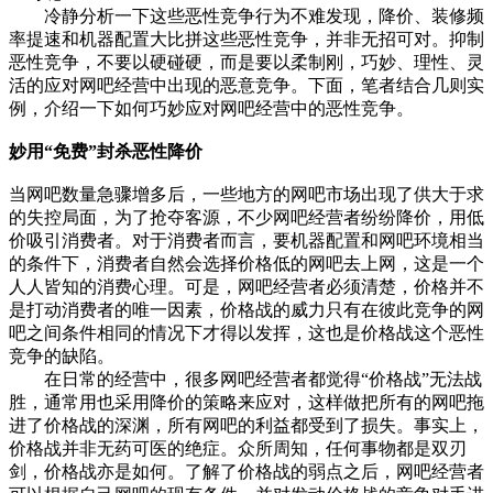
冷静分析一下这些恶性竞争行为不难发现，降价、装修频
率提速和机器配置大比拼这些恶性竞争，并非无招可对。抑制
恶性竞争，不要以硬碰硬，而是要以柔制刚，巧妙、理性、灵
活的应对网吧经营中出现的恶意竞争。下面，笔者结合几则实
例，介绍一下如何巧妙应对网吧经营中的恶性竞争。
妙用“免费”封杀恶性降价
当网吧数量急骤增多后，一些地方的网吧市场出现了供大于求
的失控局面，为了抢夺客源，不少网吧经营者纷纷降价，用低
价吸引消费者。对于消费者而言，要机器配置和网吧环境相当
的条件下，消费者自然会选择价格低的网吧去上网，这是一个
人人皆知的消费心理。可是，网吧经营者必须清楚，价格并不
是打动消费者的唯一因素，价格战的威力只有在彼此竞争的网
吧之间条件相同的情况下才得以发挥，这也是价格战这个恶性
竞争的缺陷。
在日常的经营中，很多网吧经营者都觉得“价格战”无法战
胜，通常用也采用降价的策略来应对，这样做把所有的网吧拖
进了价格战的深渊，所有网吧的利益都受到了损失。事实上，
价格战并非无药可医的绝症。众所周知，任何事物都是双刃
剑，价格战亦是如何。了解了价格战的弱点之后，网吧经营者