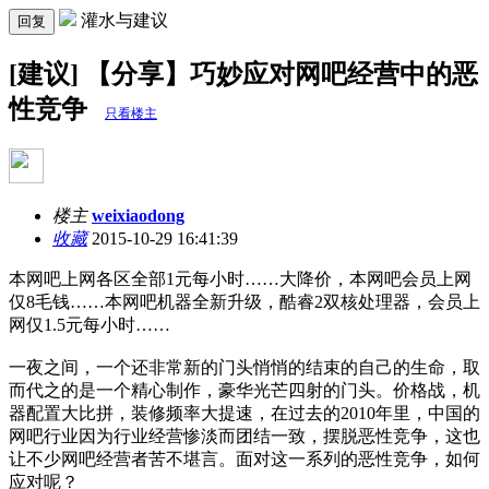
灌水与建议
回复
[建议] 【分享】巧妙应对网吧经营中的恶
性竞争
只看楼主
楼主
weixiaodong
收藏
2015-10-29 16:41:39
本网吧上网各区全部1元每小时……大降价，本网吧会员上网
仅8毛钱……本网吧机器全新升级，酷睿2双核处理器，会员上
网仅1.5元每小时……
一夜之间，一个还非常新的门头悄悄的结束的自己的生命，取
而代之的是一个精心制作，豪华光芒四射的门头。价格战，机
器配置大比拼，装修频率大提速，在过去的2010年里，中国的
网吧行业因为行业经营惨淡而团结一致，摆脱恶性竞争，这也
让不少网吧经营者苦不堪言。面对这一系列的恶性竞争，如何
应对呢？