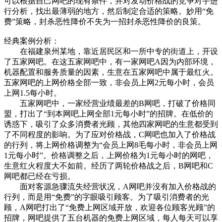
可以根据自己网吧的现有条件，并对发动价格战的竞争对手进
行分析，找出最薄弱的地方，然后制定合适的策略。妙用“免
费”策略，封杀恶性降价不失为一招封杀恶性降价的良策。
经典案例分析：
在福建泉州某地，靠近居民区和一所中专的街道上，开设
了五家网吧。在这五家网吧中，有一家网吧A因为内部环境，
机器配置和服务质量的因素，生意在五家网吧中属于最红火。
五家网吧的上网价格全部一致，非会员上网2元每小时，会员
上网1.5每小时。
五家网吧中，一家经营业绩最差的B网吧，打破了价格同
盟，打出了“到本网吧上网全部1元每小时”的招牌。在低价的
诱惑下，吸引了众多消费者光顾，其他四家网吧的生意都受到
了不同程度的影响。为了应对价格战，C网吧也加入了价格战
的行列，将上网价格调整为“会员上网8毛每小时，非会员上网
1元每小时”。价格调整之后，上网价格为1元每小时的网吧，
生意红火程度大不如前。经历了两轮价格战之后，B网吧和C
网吧都已经在亏损。
面对客源急骤流失经营状况，A网吧并没有加入价格战的
行列，而是用“免费”的字眼吸引顾客。为了吸引消费者的光
顾，A网吧打出了“免费上网区域开放，欢迎各位顾客光顾”的
招牌，网吧提供了五台机器的免费上网区域，每人每天可以享